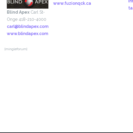
in
www.fuzionqck.ca
ta
Blind Apex
Carl St-
Onge
418-210-4000
carl@blindapex.com
www.blindapex.com
[mingleforum]