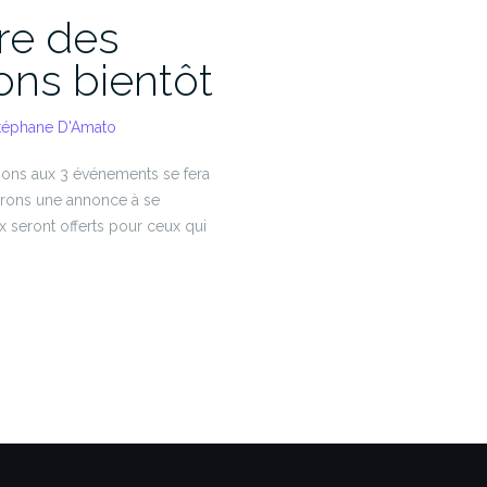
re des
ions bientôt
téphane D'Amato
tions aux 3 événements se fera
erons une annonce à se
ux seront offerts pour ceux qui