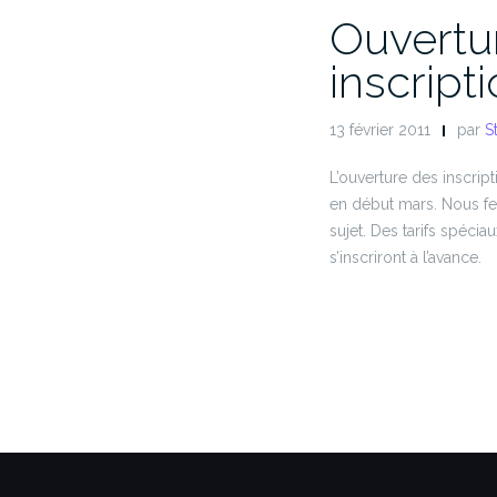
Ouvertu
inscript
13 février 2011
par
S
L’ouverture des inscrip
en début mars. Nous f
sujet. Des tarifs spécia
s’inscriront à l’avance.