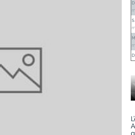
D
m
S
m
M
m
D
L
A
g