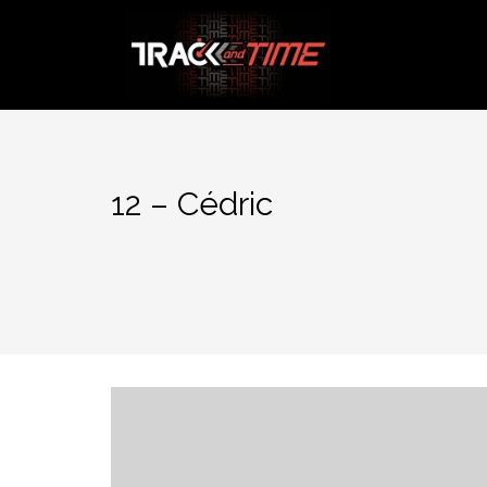
Aller
au
contenu
12 – Cédric