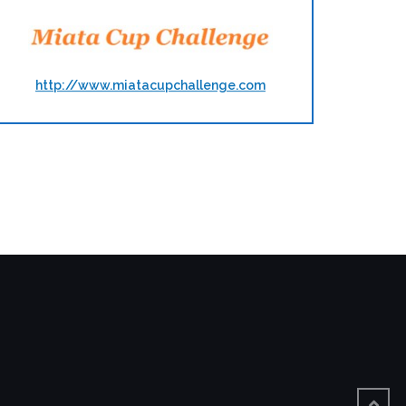
http://www.miatacupchallenge.com