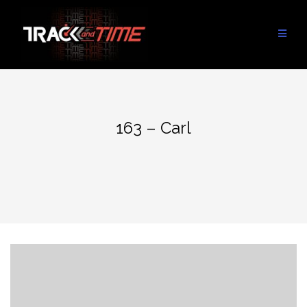
Aller
au
contenu
163 – Carl