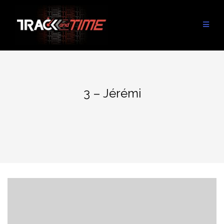
Aller
au
contenu
3 – Jérémi