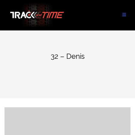
Aller
au
contenu
32 – Denis