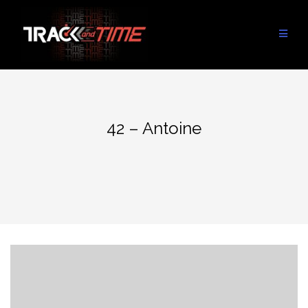
Aller
au
contenu
42 – Antoine