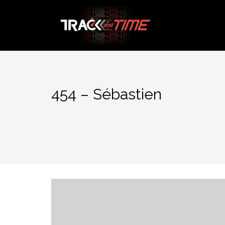
Aller
au
contenu
454 – Sébastien