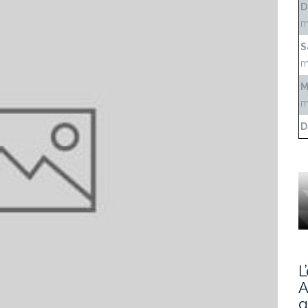
D
m
S
m
M
m
D
L
A
g