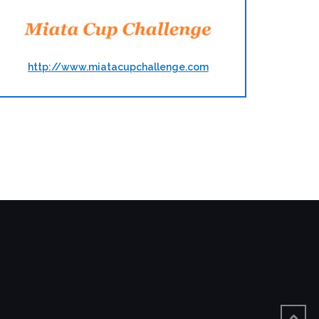
http://www.miatacupchallenge.com