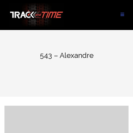
Aller
au
contenu
543 – Alexandre