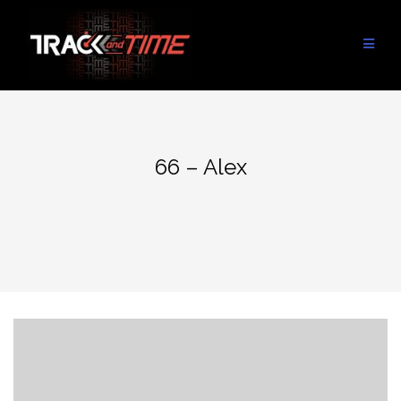
Aller
au
contenu
66 – Alex