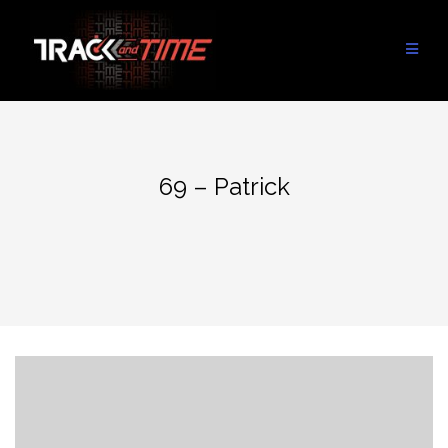
Aller
au
contenu
69 – Patrick