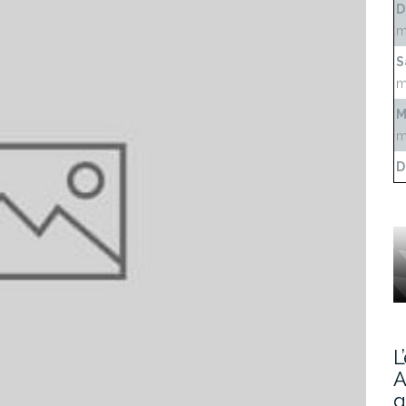
D
m
S
m
M
m
D
L
A
g