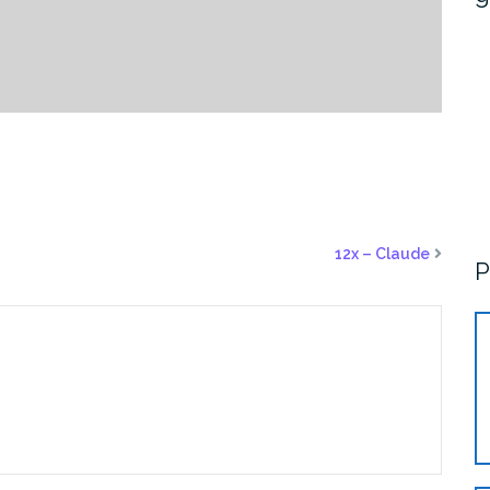
12x – Claude
P