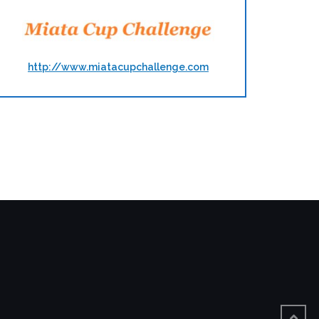
http://www.miatacupchallenge.com