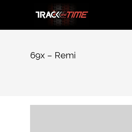
Aller
au
contenu
69x – Remi