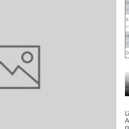
D
m
S
m
M
m
D
L
A
g