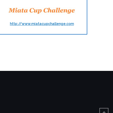
http://www.miatacupchallenge.com