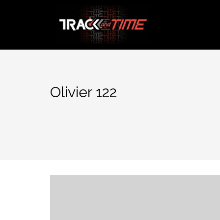
Aller
au
contenu
Olivier 122