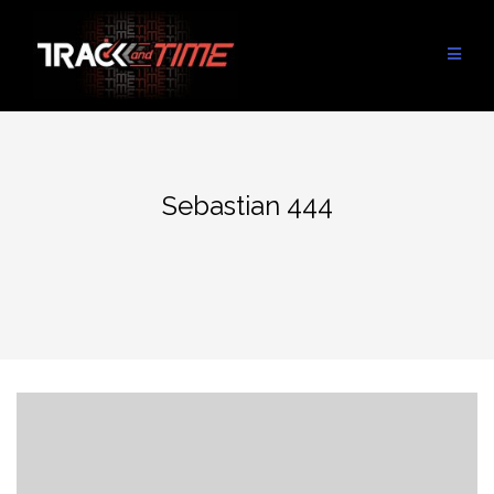
Aller
au
contenu
Sebastian 444