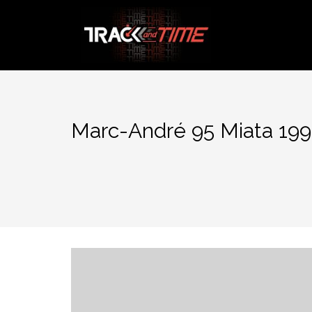
Aller
au
contenu
Marc-André 95 Miata 199