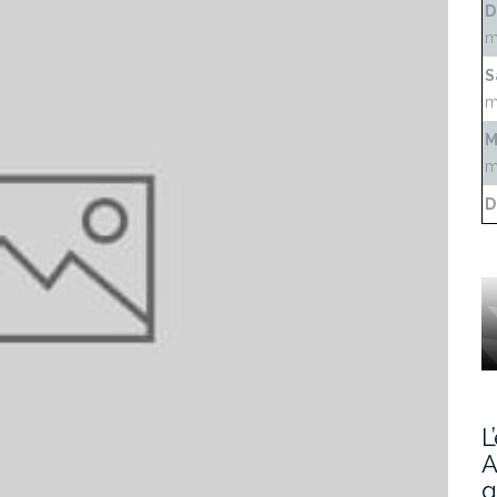
D
m
S
m
M
m
D
L
A
g