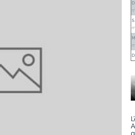
D
m
S
m
M
m
D
L
A
g