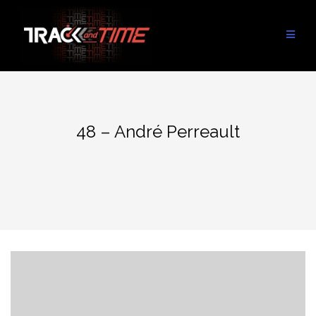
Aller
au
contenu
48 – André Perreault