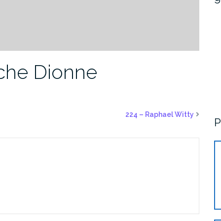
che Dionne
224 – Raphael Witty
P