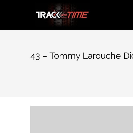
Aller
au
contenu
43 – Tommy Larouche D