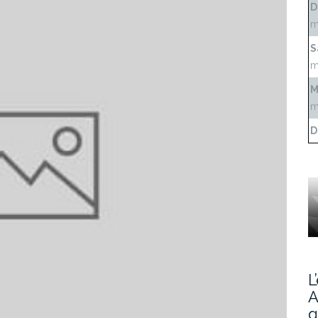
D
m
S
m
M
m
D
L
A
g