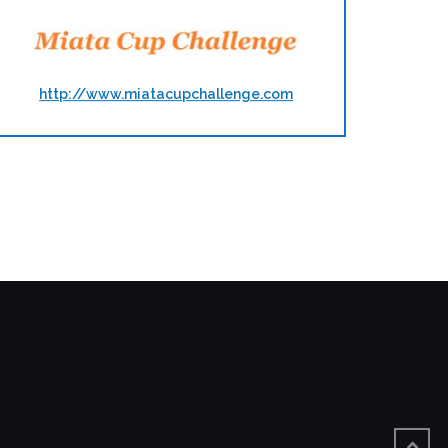
http://www.miatacupchallenge.com