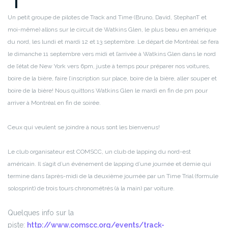
Un petit groupe de pilotes de Track and Time (Bruno, David, StephanT et
moi-même) allons sur le circuit de Watkins Glen, le plus beau en amérique
du nord, les lundi et mardi 12 et 13 septembre. Le départ de Montréal se fera
le dimanche 11 septembre vers midi et l’arrivée à Watkins Glen dans le nord
de l’état de New York vers 6pm, juste à temps pour préparer nos voitures,
boire de la bière, faire l’inscription sur place, boire de la bière, aller souper et
boire de la bière! Nous quittons Watkins Glen le mardi en fin de pm pour
arriver à Montréal en fin de soirée.
Ceux qui veulent se joindre à nous sont les bienvenus!
Le club organisateur est COMSCC, un club de lapping du nord-est
américain. Il s’agit d’un événement de lapping d’une journée et demie qui
termine dans l’après-midi de la deuxième journée par un Time Trial (formule
solosprint) de trois tours chronométrés (à la main) par voiture.
Quelques info sur la
piste:
http://www.comscc.org/events/track-