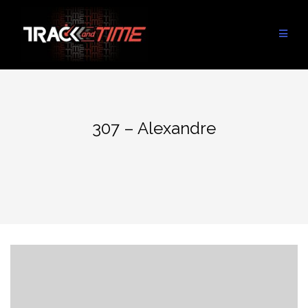
Aller
au
contenu
307 – Alexandre