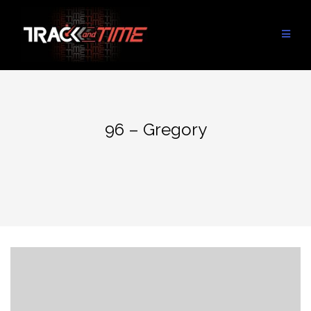
Aller
au
contenu
96 – Gregory