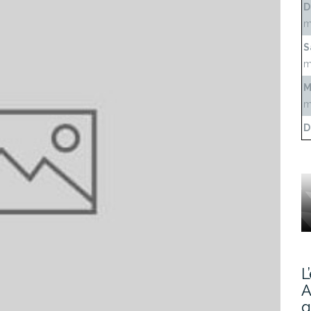
D
m
S
m
M
m
D
L
A
g