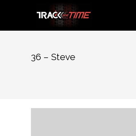
Aller
au
contenu
36 – Steve