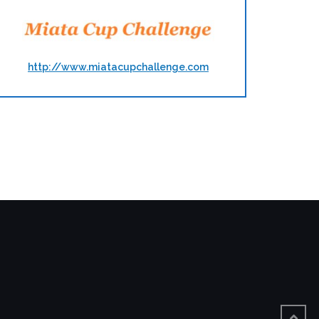
http://www.miatacupchallenge.com