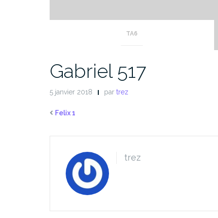
TA6
Gabriel 517
5 janvier 2018
par
trez
Felix 1
trez