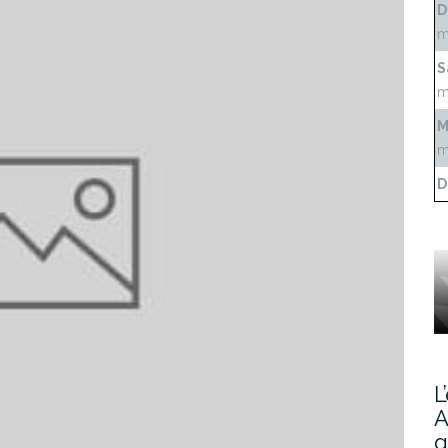
D
m
S
m
M
m
D
L
A
g