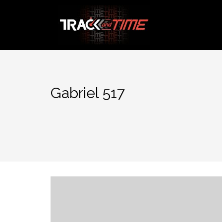
Aller
au
contenu
Gabriel 517