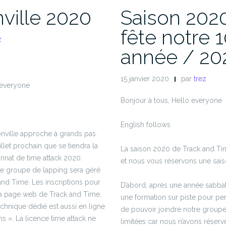
ville 2020
Saison 202
fête notre 
z
année / 20
15 janvier 2020
par
trez
 everyone
Bonjour à tous, Hello everyone
English follows
nville approche à grands pas.
llet prochain que se tiendra la
La saison 2020 de Track and Tim
at de time attack 2020.
et nous vous réservons une saiso
le groupe de lapping sera géré
and Time. Les inscriptions pour
D’abord, après une année sabbat
la page web de Track and Time.
une formation sur piste pour pe
chnique dédié est aussi en ligne
de pouvoir joindre notre groupe
ons ». La licence time attack ne
limitées car nous n’avons réser