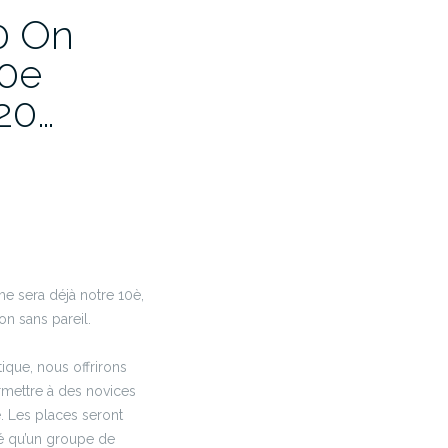
0 On
10e
20…
e sera déjà notre 10è,
n sans pareil.
ique, nous offrirons
rmettre à des novices
. Les places seront
vé qu’un groupe de