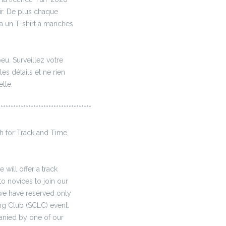
ir. De plus chaque
vra un T-shirt à manches
eu. Surveillez votre
es détails et ne rien
lle.
*************************************
h for Track and Time,
e will offer a track
to novices to join our
 we have reserved only
ng Club (SCLC) event.
anied by one of our