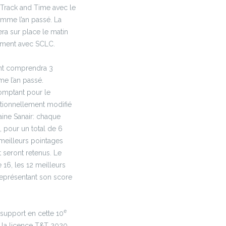
ia Track and Time avec le
mme l’an passé. La
ra sur place le matin
ement avec SCLC.
nt comprendra 3
 l’an passé.
omptant pour le
tionnellement modifié
ine Sanair: chaque
pour un total de 6
meilleurs pointages
 seront retenus. Le
16, les 12 meilleurs
représentant son score
e
 support en cette 10
 à la licence T&T 2020