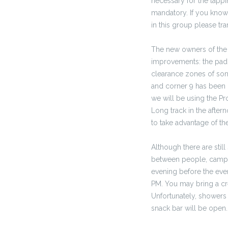
necessary for the lappi
mandatory. If you know 
in this group please tran
The new owners of the 
improvements: the pad
clearance zones of so
and corner 9 has been r
we will be using the Pr
Long track in the aftern
to take advantage of the
Although there are still
between people, campin
evening before the even
PM. You may bring a cr
Unfortunately, showers 
snack bar will be open.