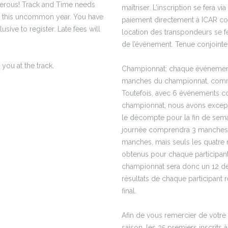
merous! Track and Time needs
maîtriser. L’inscription se fera v
e this uncommon year. You have
paiement directement à ICAR co
usive to register. Late fees will
location des transpondeurs se fe
de l’événement. Tenue conjoint
you at the track.
Championnat: chaque événeme
manches du championnat, comme
Toutefois, avec 6 événements c
championnat, nous avons excep
le décompte pour la fin de sema
journée comprendra 3 manches, 
manches, mais seuls les quatre 
obtenus pour chaque participant
championnat sera donc un 12 de 
résultats de chaque participant 
final.
Afin de vous remercier de votre
saison, les 35 premiers inscrits