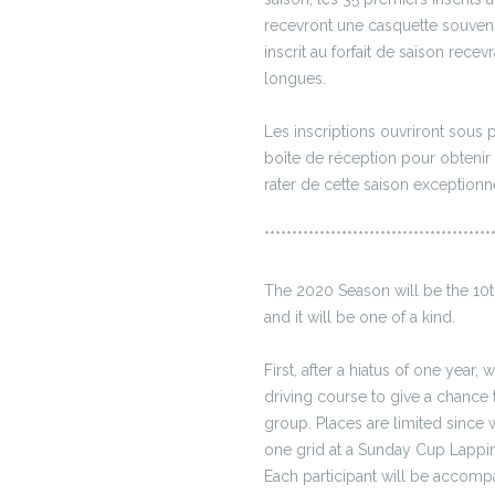
recevront une casquette souven
inscrit au forfait de saison rece
longues.
Les inscriptions ouvriront sous p
boîte de réception pour obtenir l
rater de cette saison exceptionne
*****************************************
The 2020 Season will be the 10t
and it will be one of a kind.
First, after a hiatus of one year, w
driving course to give a chance 
group. Places are limited since
one grid at a Sunday Cup Lappi
Each participant will be accomp