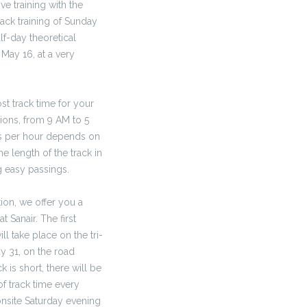
ive training with the
ack training of Sunday
f-day theoretical
May 16, at a very
t track time for your
ions, from 9 AM to 5
ds per hour depends on
e length of the track in
g easy passings.
ion, we offer you a
 Sanair. The first
l take place on the tri-
y 31, on the road
k is short, there will be
of track time every
onsite Saturday evening