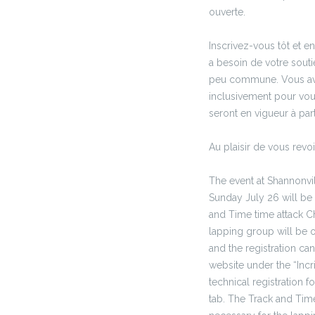
ouverte.
Inscrivez-vous tôt et 
a besoin de votre souti
peu commune. Vous avez
inclusivement pour vous 
seront en vigueur à parti
Au plaisir de vous revoir
The event at Shannonvil
Sunday July 26 will be 
and Time time attack C
lapping group will be 
and the registration ca
website under the “Incr
technical registration 
tab. The Track and Time