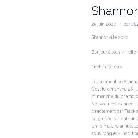
Shannon
29 juin 2020
par
tre
Shannonville 2020
Bonjour à tous / Hello
English follows
L’événement de Shanno
C’est le dimanche 26 jui
e
2
manche du championn
Nouveau cette année : 
directement par Track 
ce groupe se font sur 
Un formulaire annuel te
sous l’onglet « Inscriti