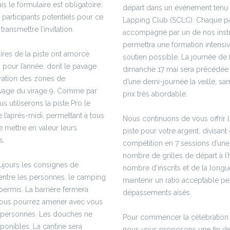
s le formulaire est obligatoire.
départ dans un événement tenu
participants potentiels pour ce
Lapping Club (SCLC). Chaque part
ransmettre l’invitation.
accompagné par un de nos instr
permettra une formation intensiv
ires de la piste ont amorcé
soutien possible. La journée de 
 pour l’année, dont le pavage
dimanche 17 mai sera précédée 
ration des zones de
d’une demi-journée la veille, sam
vage du virage 9. Comme par
prix très abordable.
 utiliserons la piste Pro le
e l’après-midi, permettant à tous
Nous continuons de vous offrir 
e mettre en valeur leurs
piste pour votre argent, divisan
s.
compétition en 7 sessions d’une 
nombre de grilles de départ à 
oujours les consignes de
nombre d’inscrits et de la longue
 entre les personnes, le camping
maintenir un ratio acceptable pe
 permis. La barrière fermera
dépassements aisés.
Vous pourrez amener avec vous
4 personnes. Les douches ne
Pour commencer la célébration 
sponibles. La cantine sera
nous vous proposons une fin d