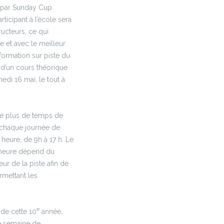
 par Sunday Cup
icipant à l’école sera
ucteurs, ce qui
e et avec le meilleur
formation sur piste du
d’un cours théorique
edi 16 mai, le tout à
le plus de temps de
t chaque journée de
heure, de 9h à 17 h. Le
l’heure dépend du
ur de la piste afin de
rmettant les
e
de cette 10
année,
e semaine de