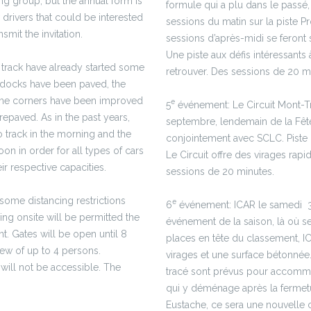
ng group, but the annual form is
formule qui a plu dans le passé,
drivers that could be interested
sessions du matin sur la piste Pr
smit the invitation.
sessions d’après-midi se feront 
Une piste aux défis intéressants
track have already started some
retrouver. Des sessions de 20 m
docks have been paved, the
me corners have been improved
e
5
événement: Le Circuit Mont-T
epaved. As in the past years,
septembre, lendemain de la Fête
o track in the morning and the
conjointement avec SCLC. Piste
oon in order for all types of cars
Le Circuit offre des virages rapi
ir respective capacities.
sessions de 20 minutes.
 some distancing restrictions
e
6
événement: ICAR le samedi 3
g onsite will be permitted the
événement de la saison, là où se
t. Gates will be open until 8
places en tête du classement, IC
ew of up to 4 persons.
virages et une surface bétonné
will not be accessible. The
tracé sont prévus pour accomm
qui y déménage après la fermet
Eustache, ce sera une nouvelle c