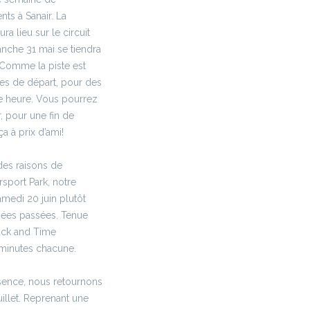
s à Sanair. La
a lieu sur le circuit
anche 31 mai se tiendra
). Comme la piste est
es de départ, pour des
e heure. Vous pourrez
, pour une fin de
a à prix d’ami!
es raisons de
sport Park, notre
medi 20 juin plutôt
nées passées. Tenue
ack and Time
minutes chacune.
sence, nous retournons
illet. Reprenant une