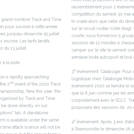
rassemblement pour 2 événement
compétition du samedi 30 mai aur
en grand nombre! Track and Time
tri-ovale alors que celle du dim
en pour survivre à cette année
sur le circuit routier (côté drag
 jusqu’au dimanche 19 juillet
courte, nous formerons 5 group
inscrire. Les tarifs tardifs
sessions de 12 minutes à chaqu
r du 13 juillet.
camper sur le site le samedi soir
semaine toute autosport et tout ç
 à la piste.
e
3
événement: Calabogie. Pour d
le is rapidly approaching.
logistique chez Calabogie Motor
nd
the 2
event of the 2020 Track
événement 2020 se tiendra le sa
hampionship. New this year: the
que le 6 juin comme par les an
organized by Track and Time
conjointement avec le SCLC. Tr
n be done directly on our
proposera des sessions de 20 
iptions” tab. A standalone
form is available under the same
e
4
événement: Après 3 ans d’ab
 time attack licence will not be
à Shannonville le dimanche 26 ju