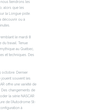
 nous tiendrons les
o, alors que les
sur la Longue piste.
 à découvrir ou à
inutes.
remblant le mardi 8
 du travail. Tenue
 mythique au Québec,
des et techniques. Des
 octobre. Dernier
 jouent souvent les
AR offre une variété de
e. Des changements de
oder la série NASCAR
ure de l’Autodrome St-
onfiguration à