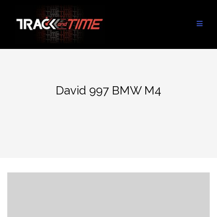
Aller
au
contenu
David 997 BMW M4