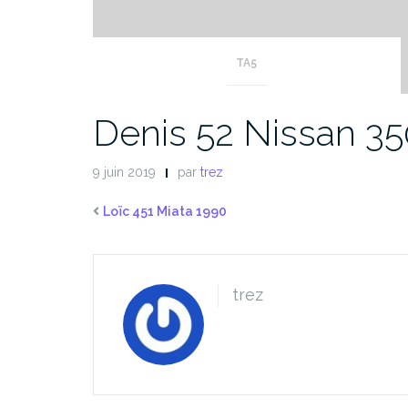
TA5
Denis 52 Nissan 3
9 juin 2019
par
trez
Loïc 451 Miata 1990
trez