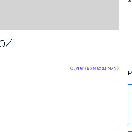
50Z
Olivier 260 Mazda MX3
P