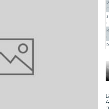
D
m
S
m
M
m
D
L
A
g