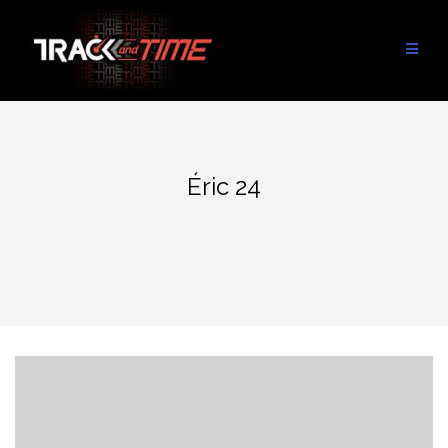
Aller
au
contenu
Éric 24