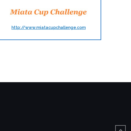
http://www.miatacupchallenge.com