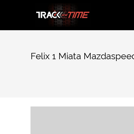
Aller
au
contenu
Felix 1 Miata Mazdaspee