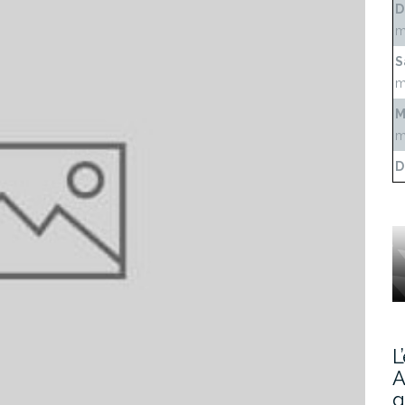
D
m
S
m
M
m
D
L
A
g