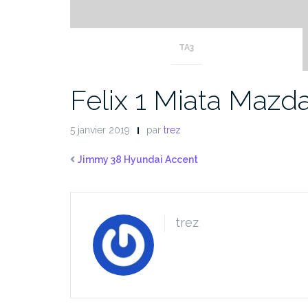
TA3
Felix 1 Miata Maz
5 janvier 2019
par
trez
Jimmy 38 Hyundai Accent
trez