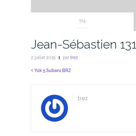
TA5
Jean-Sébastien 13
2 juillet 2019
par
trez
Yuk 5 Subaru BRZ
trez