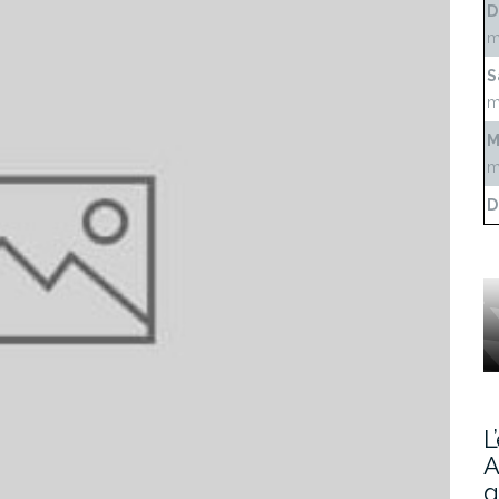
D
m
S
m
M
m
D
L
A
g