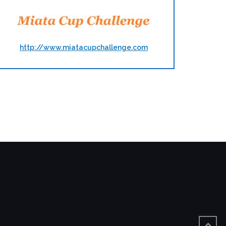
http://www.miatacupchallenge.com