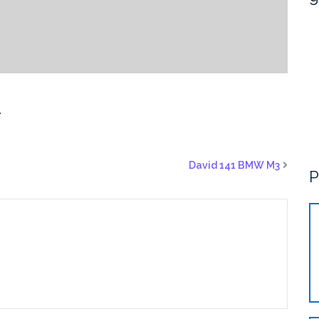
1
David 141 BMW M3
P