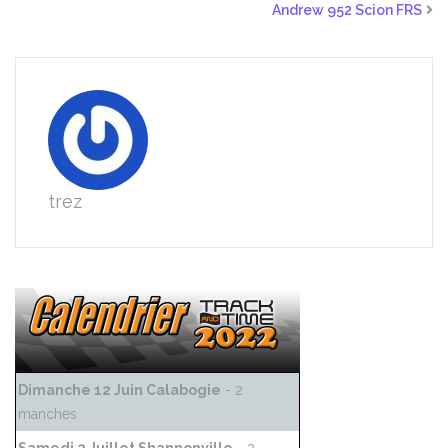
Andrew 952 Scion FRS
trez
Dimanche 12 Juin Calabogie
- 2
manches