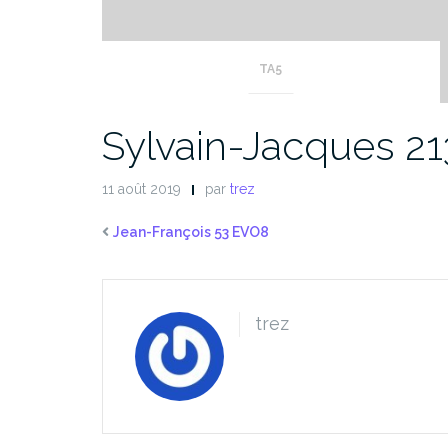
TA5
Sylvain-Jacques 21
11 août 2019
par
trez
Jean-François 53 EVO8
trez