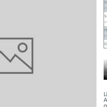
D
m
S
m
M
m
D
L
A
g