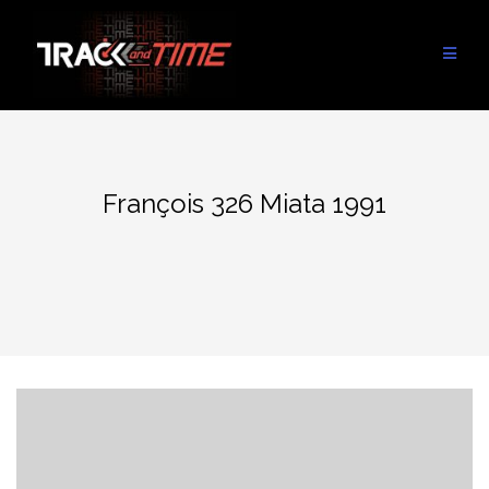
Aller
au
contenu
François 326 Miata 1991