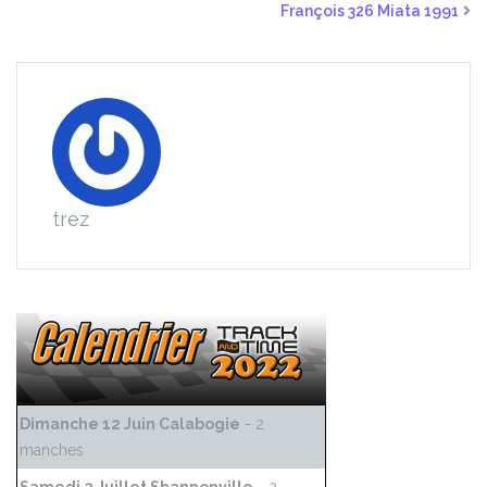
François 326 Miata 1991
trez
Dimanche 12 Juin Calabogie
- 2
manches