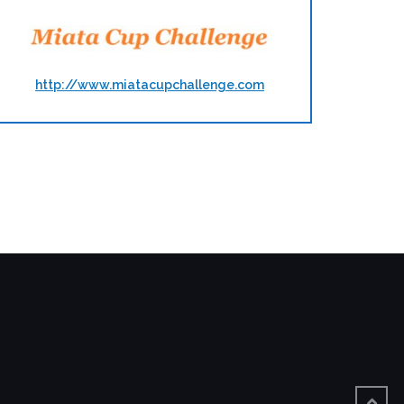
http://www.miatacupchallenge.com