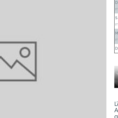
D
m
S
m
M
m
D
L
A
g