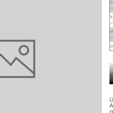
D
m
S
m
M
m
D
L
A
g