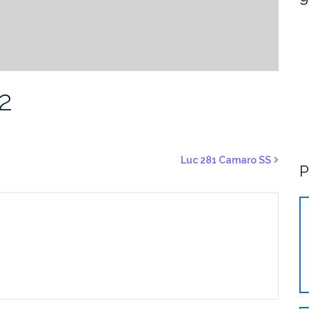
2
Luc 281 Camaro SS
P