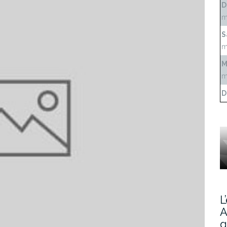
D
m
S
m
M
m
D
L
A
g