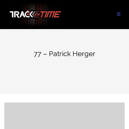
Aller
au
contenu
77 – Patrick Herger