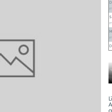
D
m
S
m
M
m
D
L
A
g