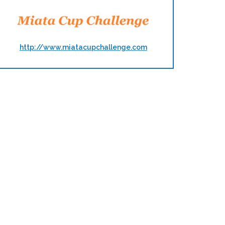
http://www.miatacupchallenge.com
t and tune et porte…
Saison 2018 de Track and 