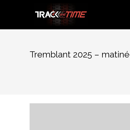
Aller
au
contenu
Tremblant 2025 – matin