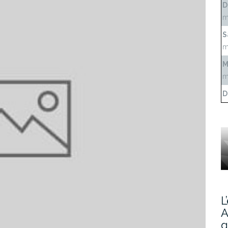
D
m
S
m
M
m
D
L
A
g