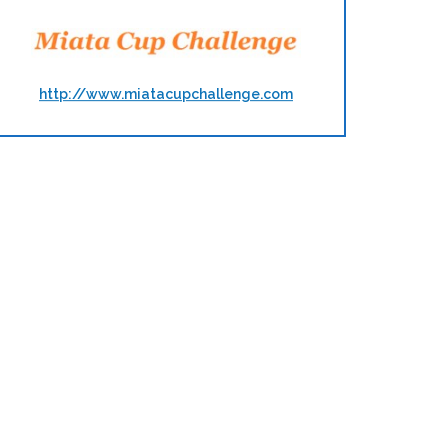
http://www.miatacupchallenge.com
t and tune et porte…
Saison 2018 de Track and 