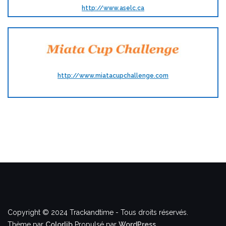
http://www.aselc.ca
http://www.miatacupchallenge.com
Copyright © 2024 Trackandtime - Tous droits réservés.
Thème par
Colorlib
Propulsé par
WordPress