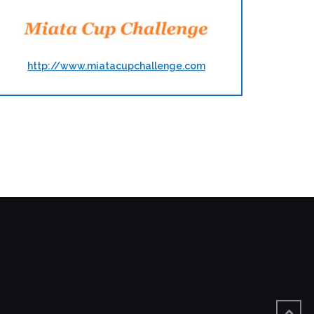
http://www.miatacupchallenge.com