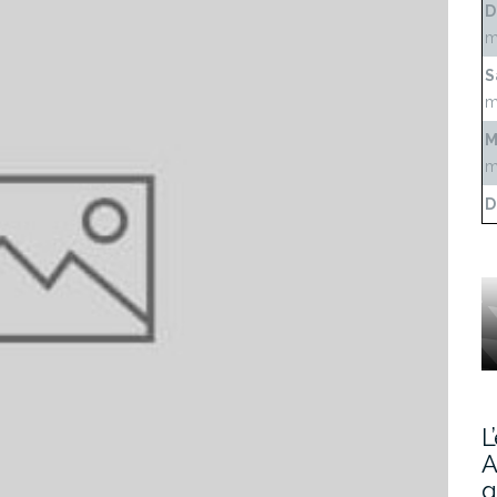
D
m
S
m
M
m
D
L
A
g