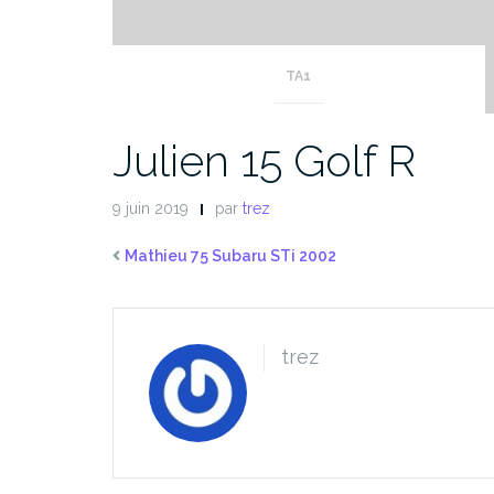
TA1
Julien 15 Golf R
9 juin 2019
par
trez
Mathieu 75 Subaru STi 2002
trez