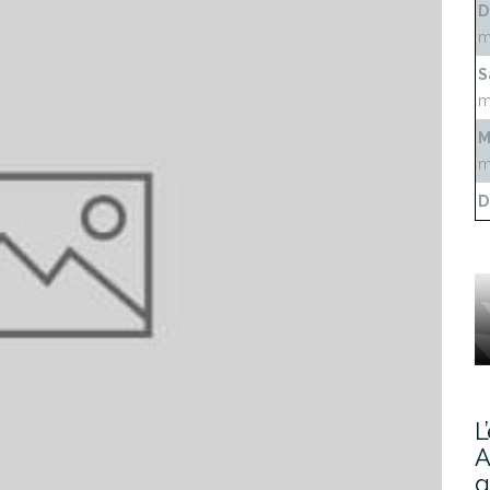
D
m
S
m
M
m
D
L
A
g