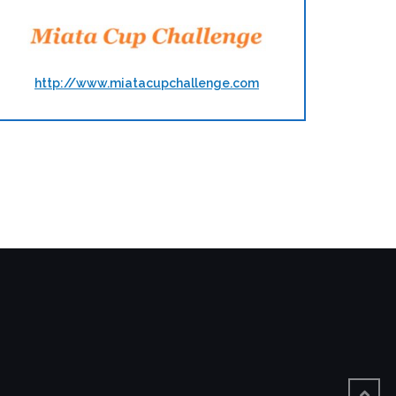
http://www.miatacupchallenge.com