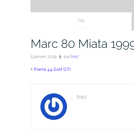
TA5
Marc 80 Miata 199
5 janvier 2019
par
trez
Pierre 44 Golf GTI
trez