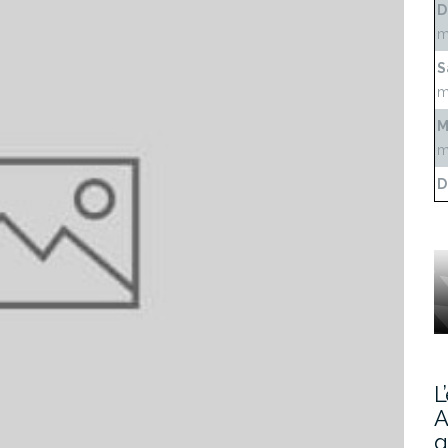
D
m
S
m
M
m
D
L
A
g