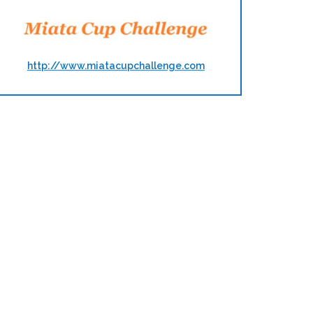
http://www.miatacupchallenge.com
t and tune et porte…
Saison 2018 de Track and 