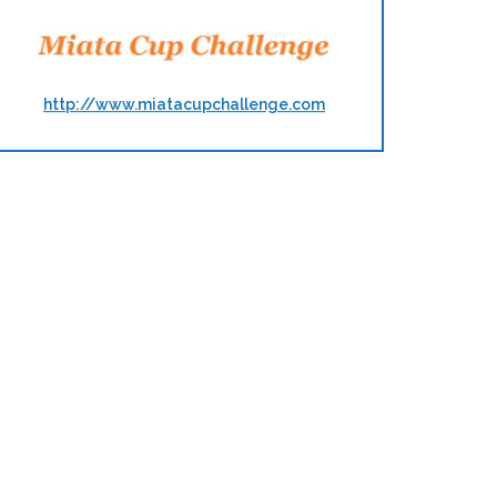
http://www.miatacupchallenge.com
t and tune et porte…
Saison 2018 de Track and 