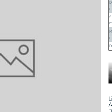
D
m
S
m
M
m
D
L
A
g