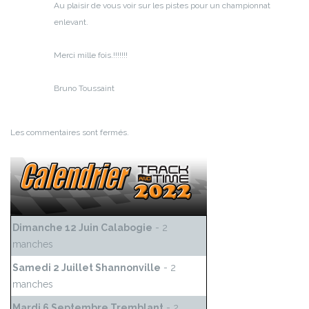
Au plaisir de vous voir sur les pistes pour un championnat
enlevant.
Merci mille fois.!!!!!!!
Bruno Toussaint
Les commentaires sont fermés.
Dimanche 12 Juin Calabogie
- 2
manches
Samedi 2 Juillet Shannonville
- 2
manches
Mardi 6 Septembre Tremblant
- 2