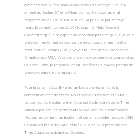
aimé ces disciplines mais j’avais besoin d’avantage. Ceci m’a
amené au Sedan GT et le Championnat Hankook que j’ai
remporté en l’an 2000. Par la suite, j’ai pris une pause et j’ai
repris la compétition en 2006 (Solosprint). Mais force est
d’admettre que le solosprint ne répondait pas à ce que je voulais
vivre comme format de course. Je n’était pas vraiment prêt a
retourner en Sedan GT et je voyais le Time Attack prendre de
l’ampleur aux USA. J’avais envi de vivre ce genre de course ici au
Québec. Donc, je remercie les clubs affiliés de m’avoir permis de
vivre ce genre de championnat.
Pour la saison 2010, il y a eu un beau championnat et la
compétition était très forte. Nous avons vu les temps au tour
baisser considérablement et force est d’admettre que le Time
Attack a poussé les participants a améliorer leur performance.
Malheureusement, un incident et certains problèmes avec ASN
Canada ont mené le CADL et le SCLC a ne plus présenter de
Time Attack sanctionné au Québec.